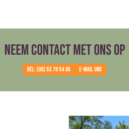
NEEM CONTACT MET ONS OP
BEL: (06) 53 79 54 85
E-MAIL ONS