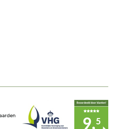
Beoordeeld door klanten!
aarden
9,
5