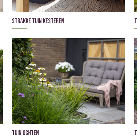
Strakke tuin Kesteren
T
Tuin Ochten
T